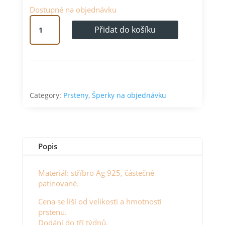
Dostupné na objednávku
Skalní
Přidat do košíku
prsten
úzký
množství
Category:
Prsteny
,
Šperky na objednávku
Popis
Materiál: stříbro Ag 925, částečné
patinované.
Cena se liší od velikosti a hmotnosti
prstenu.
Dodání do tří týdnů.